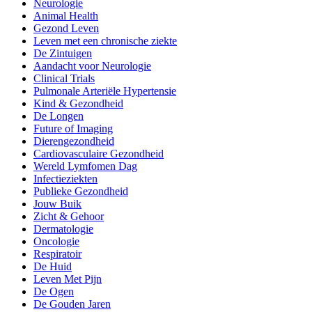
Neurologie
Animal Health
Gezond Leven
Leven met een chronische ziekte
De Zintuigen
Aandacht voor Neurologie
Clinical Trials
Pulmonale Arteriële Hypertensie
Kind & Gezondheid
De Longen
Future of Imaging
Dierengezondheid
Cardiovasculaire Gezondheid
Wereld Lymfomen Dag
Infectieziekten
Publieke Gezondheid
Jouw Buik
Zicht & Gehoor
Dermatologie
Oncologie
Respiratoir
De Huid
Leven Met Pijn
De Ogen
De Gouden Jaren