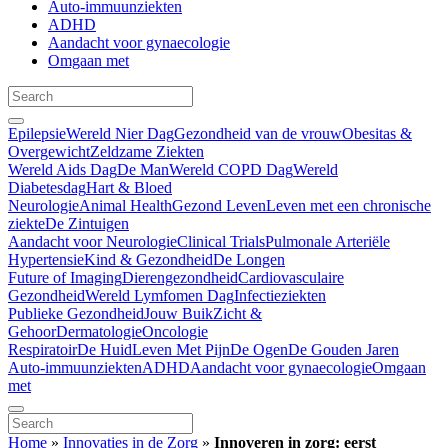
Auto-immuunziekten
ADHD
Aandacht voor gynaecologie
Omgaan met
Epilepsie
Wereld Nier Dag
Gezondheid van de vrouw
Obesitas &
Overgewicht
Zeldzame Ziekten
Wereld Aids Dag
De Man
Wereld COPD Dag
Wereld
Diabetesdag
Hart & Bloed
Neurologie
Animal Health
Gezond Leven
Leven met een chronische
ziekte
De Zintuigen
Aandacht voor Neurologie
Clinical Trials
Pulmonale Arteriële
Hypertensie
Kind & Gezondheid
De Longen
Future of Imaging
Dierengezondheid
Cardiovasculaire
Gezondheid
Wereld Lymfomen Dag
Infectieziekten
Publieke Gezondheid
Jouw Buik
Zicht &
Gehoor
Dermatologie
Oncologie
Respiratoir
De Huid
Leven Met Pijn
De Ogen
De Gouden Jaren
Auto-immuunziekten
ADHD
Aandacht voor gynaecologie
Omgaan
met
Home
»
Innovaties in de Zorg
»
Innoveren in zorg: eerst