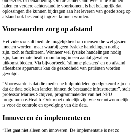
onderzoek of behandeling. Om de achterstand weer in te kunnen
halen en verdere achterstand te voorkomen, is het belangrijk dat
oplossingen die kunnen bijdragen aan het leveren van goede zorg op
afstand ook bestendig ingezet kunnen worden.
Voorwaarden zorg op afstand
Het videoconsult biedt de mogelijkheid om mensen die wel gezien
moeten worden, maar waarbij geen fysieke handelingen nodig
zijn, toch te faciliteren. Wanneer wel fysieke handelingen nodig
zijn, kan remote health monitoring in een aantal gevallen
uitkomst bieden. Via bijvoorbeeld ‘slimme pleisters’ en op afstand
afleesbare apparatuur kan de gezondheid van patiënten worden
gevolgd.
“Voorwaarde is dat die medische hulpmiddelen goedgekeurd zijn en
dat de data ook kan landen binnen de bestaande infrastructuur”, stelt
professor Marlies Schijven, programmaleider van het NFU-
programma e-Health. Ook moet duidelijk zijn wie verantwoordelijk
is voor de controle en opvolging van die data.
In
noveren én implementeren
“Het gaat niet alleen om innoveren. De implementatie is net zo