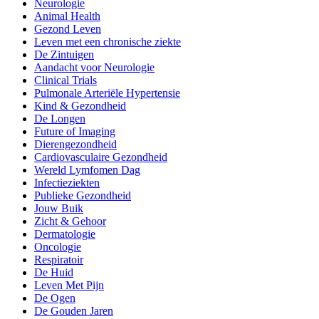
Neurologie
Animal Health
Gezond Leven
Leven met een chronische ziekte
De Zintuigen
Aandacht voor Neurologie
Clinical Trials
Pulmonale Arteriële Hypertensie
Kind & Gezondheid
De Longen
Future of Imaging
Dierengezondheid
Cardiovasculaire Gezondheid
Wereld Lymfomen Dag
Infectieziekten
Publieke Gezondheid
Jouw Buik
Zicht & Gehoor
Dermatologie
Oncologie
Respiratoir
De Huid
Leven Met Pijn
De Ogen
De Gouden Jaren