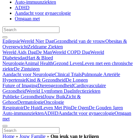
Auto-immuunziekten
ADHD
Aandacht voor gynaecologie
Omgaan met
Epilepsie
Wereld Nier Dag
Gezondheid van de vrouw
Obesitas &
Overgewicht
Zeldzame Ziekten
Wereld Aids Dag
De Man
Wereld COPD Dag
Wereld
Diabetesdag
Hart & Bloed
Neurologie
Animal Health
Gezond Leven
Leven met een chronische
ziekte
De Zintuigen
Aandacht voor Neurologie
Clinical Trials
Pulmonale Arteriële
Hypertensie
Kind & Gezondheid
De Longen
Future of Imaging
Dierengezondheid
Cardiovasculaire
Gezondheid
Wereld Lymfomen Dag
Infectieziekten
Publieke Gezondheid
Jouw Buik
Zicht &
Gehoor
Dermatologie
Oncologie
Respiratoir
De Huid
Leven Met Pijn
De Ogen
De Gouden Jaren
Auto-immuunziekten
ADHD
Aandacht voor gynaecologie
Omgaan
met
Home
»
Jouw Familie
»
Om jeuk van te krijgen