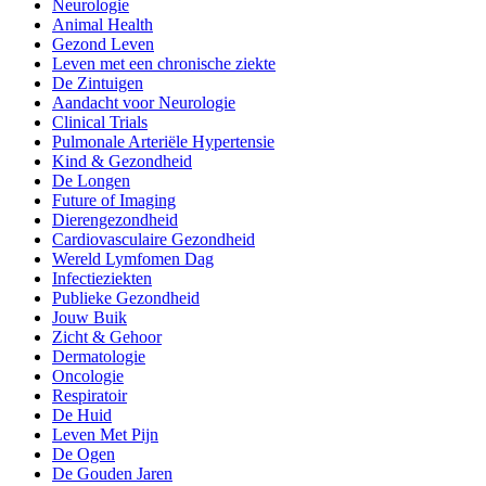
Neurologie
Animal Health
Gezond Leven
Leven met een chronische ziekte
De Zintuigen
Aandacht voor Neurologie
Clinical Trials
Pulmonale Arteriële Hypertensie
Kind & Gezondheid
De Longen
Future of Imaging
Dierengezondheid
Cardiovasculaire Gezondheid
Wereld Lymfomen Dag
Infectieziekten
Publieke Gezondheid
Jouw Buik
Zicht & Gehoor
Dermatologie
Oncologie
Respiratoir
De Huid
Leven Met Pijn
De Ogen
De Gouden Jaren