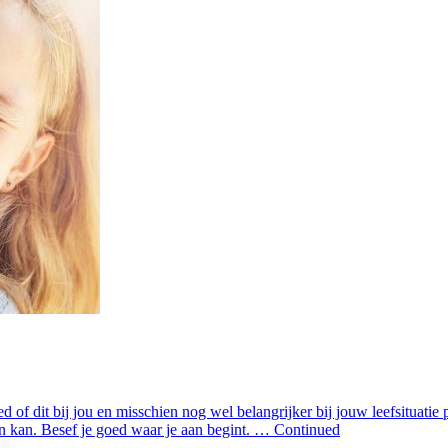
ed of dit bij jou en misschien nog wel belangrijker bij jouw leefsituatie 
an kan. Besef je goed waar je aan begint. … Continued