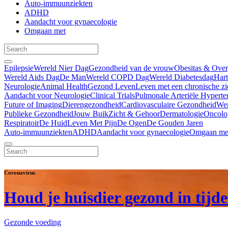
Auto-immuunziekten
ADHD
Aandacht voor gynaecologie
Omgaan met
Epilepsie
Wereld Nier Dag
Gezondheid van de vrouw
Obesitas & Ove
Wereld Aids Dag
De Man
Wereld COPD Dag
Wereld Diabetesdag
Har
Neurologie
Animal Health
Gezond Leven
Leven met een chronische zi
Aandacht voor Neurologie
Clinical Trials
Pulmonale Arteriële Hyperte
Future of Imaging
Dierengezondheid
Cardiovasculaire Gezondheid
We
Publieke Gezondheid
Jouw Buik
Zicht & Gehoor
Dermatologie
Oncolo
Respiratoir
De Huid
Leven Met Pijn
De Ogen
De Gouden Jaren
Auto-immuunziekten
ADHD
Aandacht voor gynaecologie
Omgaan me
Coronavirus
Houd je huisdier gezond in tijd
Gezonde voeding