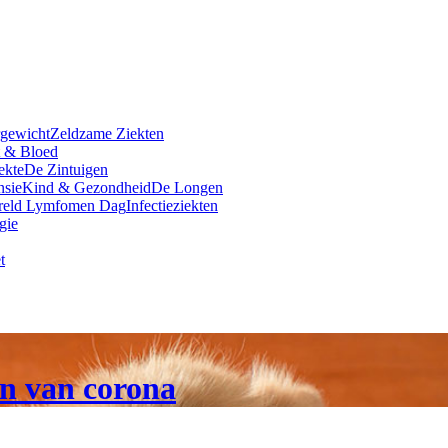
rgewicht
Zeldzame Ziekten
t & Bloed
ekte
De Zintuigen
nsie
Kind & Gezondheid
De Longen
reld Lymfomen Dag
Infectieziekten
gie
t
en van corona