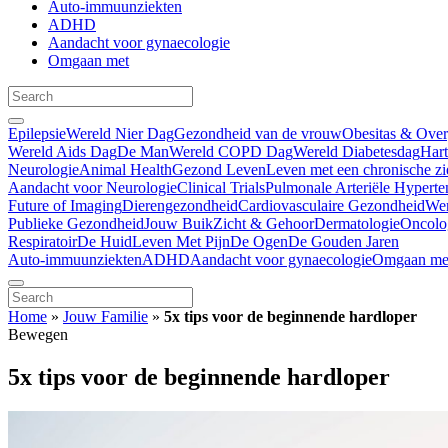
Auto-immuunziekten
ADHD
Aandacht voor gynaecologie
Omgaan met
Epilepsie
Wereld Nier Dag
Gezondheid van de vrouw
Obesitas & Ove
Wereld Aids Dag
De Man
Wereld COPD Dag
Wereld Diabetesdag
Har
Neurologie
Animal Health
Gezond Leven
Leven met een chronische zi
Aandacht voor Neurologie
Clinical Trials
Pulmonale Arteriële Hyperte
Future of Imaging
Dierengezondheid
Cardiovasculaire Gezondheid
We
Publieke Gezondheid
Jouw Buik
Zicht & Gehoor
Dermatologie
Oncolo
Respiratoir
De Huid
Leven Met Pijn
De Ogen
De Gouden Jaren
Auto-immuunziekten
ADHD
Aandacht voor gynaecologie
Omgaan me
Home
»
Jouw Familie
»
5x tips voor de beginnende hardloper
Bewegen
5x tips voor de beginnende hardloper