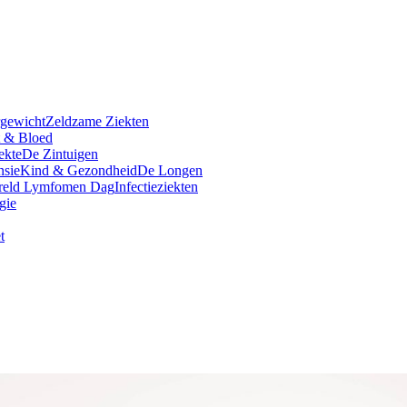
rgewicht
Zeldzame Ziekten
t & Bloed
ekte
De Zintuigen
nsie
Kind & Gezondheid
De Longen
reld Lymfomen Dag
Infectieziekten
gie
t