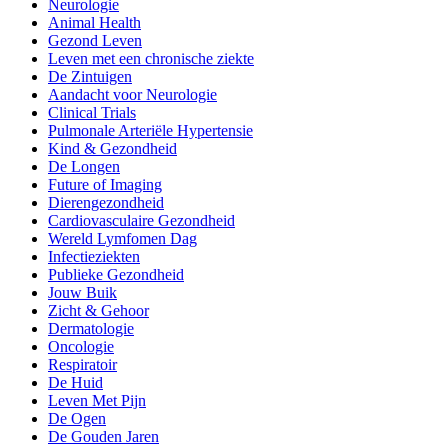
Neurologie
Animal Health
Gezond Leven
Leven met een chronische ziekte
De Zintuigen
Aandacht voor Neurologie
Clinical Trials
Pulmonale Arteriële Hypertensie
Kind & Gezondheid
De Longen
Future of Imaging
Dierengezondheid
Cardiovasculaire Gezondheid
Wereld Lymfomen Dag
Infectieziekten
Publieke Gezondheid
Jouw Buik
Zicht & Gehoor
Dermatologie
Oncologie
Respiratoir
De Huid
Leven Met Pijn
De Ogen
De Gouden Jaren