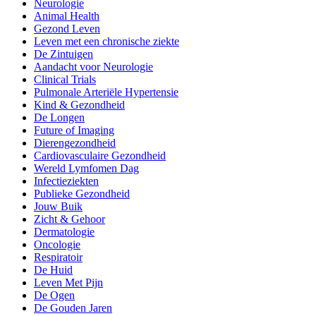
Neurologie
Animal Health
Gezond Leven
Leven met een chronische ziekte
De Zintuigen
Aandacht voor Neurologie
Clinical Trials
Pulmonale Arteriële Hypertensie
Kind & Gezondheid
De Longen
Future of Imaging
Dierengezondheid
Cardiovasculaire Gezondheid
Wereld Lymfomen Dag
Infectieziekten
Publieke Gezondheid
Jouw Buik
Zicht & Gehoor
Dermatologie
Oncologie
Respiratoir
De Huid
Leven Met Pijn
De Ogen
De Gouden Jaren