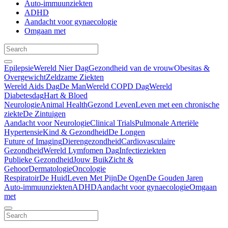
Auto-immuunziekten
ADHD
Aandacht voor gynaecologie
Omgaan met
Epilepsie
Wereld Nier Dag
Gezondheid van de vrouw
Obesitas &
Overgewicht
Zeldzame Ziekten
Wereld Aids Dag
De Man
Wereld COPD Dag
Wereld
Diabetesdag
Hart & Bloed
Neurologie
Animal Health
Gezond Leven
Leven met een chronische
ziekte
De Zintuigen
Aandacht voor Neurologie
Clinical Trials
Pulmonale Arteriële
Hypertensie
Kind & Gezondheid
De Longen
Future of Imaging
Dierengezondheid
Cardiovasculaire
Gezondheid
Wereld Lymfomen Dag
Infectieziekten
Publieke Gezondheid
Jouw Buik
Zicht &
Gehoor
Dermatologie
Oncologie
Respiratoir
De Huid
Leven Met Pijn
De Ogen
De Gouden Jaren
Auto-immuunziekten
ADHD
Aandacht voor gynaecologie
Omgaan
met