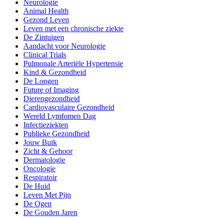
Neurologie
Animal Health
Gezond Leven
Leven met een chronische ziekte
De Zintuigen
Aandacht voor Neurologie
Clinical Trials
Pulmonale Arteriële Hypertensie
Kind & Gezondheid
De Longen
Future of Imaging
Dierengezondheid
Cardiovasculaire Gezondheid
Wereld Lymfomen Dag
Infectieziekten
Publieke Gezondheid
Jouw Buik
Zicht & Gehoor
Dermatologie
Oncologie
Respiratoir
De Huid
Leven Met Pijn
De Ogen
De Gouden Jaren