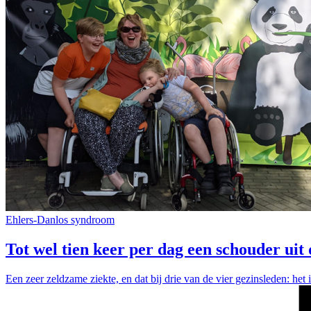
Ehlers-Danlos syndroom
Tot wel tien keer per dag een schouder ui
Een zeer zeldzame ziekte, en dat bij drie van de vier gezinsleden: he