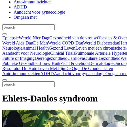
Auto-immuunziekten
ADHD
Aandacht voor gynaecologie
Omgaan met
Epilepsie
Wereld Nier Dag
Gezondheid van de vrouw
Obesitas & Ove
Wereld Aids Dag
De Man
Wereld COPD Dag
Wereld Diabetesdag
Har
Neurologie
Animal Health
Gezond Leven
Leven met een chronische zi
Aandacht voor Neurologie
Clinical Trials
Pulmonale Arteriële Hyperte
Future of Imaging
Dierengezondheid
Cardiovasculaire Gezondheid
We
Publieke Gezondheid
Jouw Buik
Zicht & Gehoor
Dermatologie
Oncolo
Respiratoir
De Huid
Leven Met Pijn
De Ogen
De Gouden Jaren
Auto-immuunziekten
ADHD
Aandacht voor gynaecologie
Omgaan me
Ehlers-Danlos syndroom