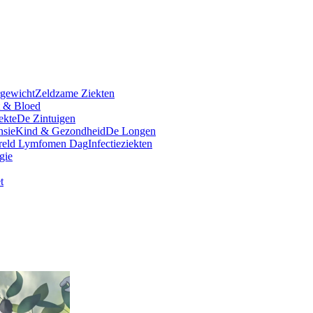
rgewicht
Zeldzame Ziekten
t & Bloed
ekte
De Zintuigen
nsie
Kind & Gezondheid
De Longen
reld Lymfomen Dag
Infectieziekten
gie
t