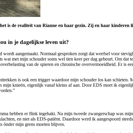
: het is de realiteit van Rianne en haar gezin. Zij en haar kindere
u in je dagelijkse leven uit?
 wordt aangemaakt. Normaal gesproken zorgt dat weefsel voor stevighe
iets wat met mijn schouder soms wel tien keer per dag gebeurt. Om dat 
verbelasting van de spieren en chronische oververmoeidheid. Er is een 
 rechttrekken is ook een trigger waardoor mijn schouder los kan schieten
van mijn knieën, eigenlijk vanaf kleins af aan. Door EDS moet ik eigenli
worden.”
ma hebben er flink ingehakt. Na mijn tweede zwangerschap was mijn lic
klachten, en niet als EDS-patiënt. Daardoor werd ik aangespoord steeds 
ets ónder mijn grens moeten blijven.