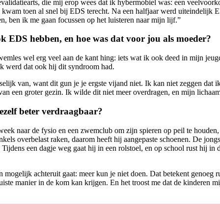
validatiearts, die mij erop wees dat ik hybermobiel was: een veelvoor
 kwam toen al snel bij EDS terecht. Na een halfjaar werd uiteindelijk E
en, ben ik me gaan focussen op het luisteren naar mijn lijf.”
ook EDS hebben, en hoe was dat voor jou als moeder?
wemles wel erg veel aan de kant hing: iets wat ik ook deed in mijn jeugd
ijk werd dat ook hij dit syndroom had.
lijk van, want dit gun je je ergste vijand niet. Ik kan niet zeggen dat i
n een groter gezin. Ik wilde dit niet meer overdragen, en mijn lichaa
ezelf beter verdraagbaar?
week naar de fysio en een zwemclub om zijn spieren op peil te houden, m
nkels overbelast raken, daarom heeft hij aangepaste schoenen. De jongst
 Tijdens een dagje weg gaat hij in een rolstoel, en op school rust hij in
 mogelijk achteruit gaat: meer kun je niet doen. Dat betekent genoeg r
uiste manier in de kom kan krijgen. En het troost me dat de kinderen m