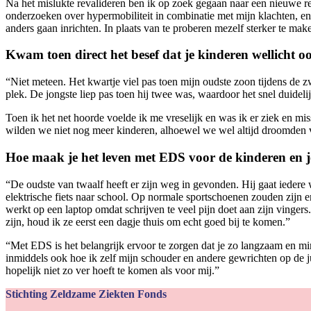
Na het mislukte revalideren ben ik op zoek gegaan naar een nieuwe re
onderzoeken over hypermobiliteit in combinatie met mijn klachten, en
anders gaan inrichten. In plaats van te proberen mezelf sterker te mak
Kwam toen direct het besef dat je kinderen wellicht 
“Niet meteen. Het kwartje viel pas toen mijn oudste zoon tijdens de z
plek. De jongste liep pas toen hij twee was, waardoor het snel duidel
Toen ik het net hoorde voelde ik me vreselijk en was ik er ziek en misse
wilden we niet nog meer kinderen, alhoewel we wel altijd droomden va
Hoe maak je het leven met EDS voor de kinderen en j
“De oudste van twaalf heeft er zijn weg in gevonden. Hij gaat iedere 
elektrische fiets naar school. Op normale sportschoenen zouden zijn e
werkt op een laptop omdat schrijven te veel pijn doet aan zijn vingers.
zijn, houd ik ze eerst een dagje thuis om echt goed bij te komen.”
“Met EDS is het belangrijk ervoor te zorgen dat je zo langzaam en min
inmiddels ook hoe ik zelf mijn schouder en andere gewrichten op de j
hopelijk niet zo ver hoeft te komen als voor mij.”
Stichting Zeldzame Ziekten Fonds