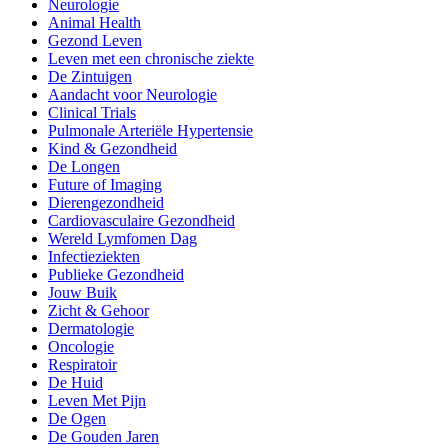
Neurologie
Animal Health
Gezond Leven
Leven met een chronische ziekte
De Zintuigen
Aandacht voor Neurologie
Clinical Trials
Pulmonale Arteriële Hypertensie
Kind & Gezondheid
De Longen
Future of Imaging
Dierengezondheid
Cardiovasculaire Gezondheid
Wereld Lymfomen Dag
Infectieziekten
Publieke Gezondheid
Jouw Buik
Zicht & Gehoor
Dermatologie
Oncologie
Respiratoir
De Huid
Leven Met Pijn
De Ogen
De Gouden Jaren