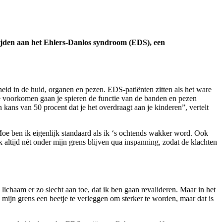
n lijden aan het Ehlers-Danlos syndroom (EDS), een
id in de huid, organen en pezen. EDS-patiënten zitten als het ware
te voorkomen gaan je spieren de functie van de banden en pezen
kans van 50 procent dat je het overdraagt aan je kinderen”, vertelt
. Moe ben ik eigenlijk standaard als ik ‘s ochtends wakker word. Ook
jk altijd nét onder mijn grens blijven qua inspanning, zodat de klachten
haam er zo slecht aan toe, dat ik ben gaan revalideren. Maar in het
mijn grens een beetje te verleggen om sterker te worden, maar dat is