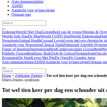
Auto-immuunziekten
ADHD
Aandacht voor gynaecologie
Omgaan met
Epilepsie
Wereld Nier Dag
Gezondheid van de vrouw
Obesitas & Ove
Wereld Aids Dag
De Man
Wereld COPD Dag
Wereld Diabetesdag
Har
Neurologie
Animal Health
Gezond Leven
Leven met een chronische zi
Aandacht voor Neurologie
Clinical Trials
Pulmonale Arteriële Hyperte
Future of Imaging
Dierengezondheid
Cardiovasculaire Gezondheid
We
Publieke Gezondheid
Jouw Buik
Zicht & Gehoor
Dermatologie
Oncolo
Respiratoir
De Huid
Leven Met Pijn
De Ogen
De Gouden Jaren
Auto-immuunziekten
ADHD
Aandacht voor gynaecologie
Omgaan me
Home
»
Zeldzame Ziekten
»
Tot wel tien keer per dag een schou
Ehlers-Danlos syndroom
Tot wel tien keer per dag een schouder ui