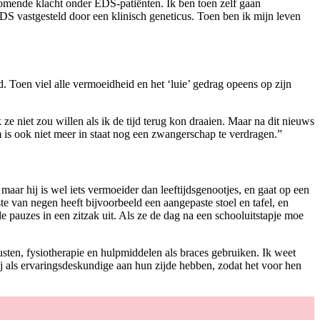
komende klacht onder EDS-patiënten. Ik ben toen zelf gaan
DS vastgesteld door een klinisch geneticus. Toen ben ik mijn leven
. Toen viel alle vermoeidheid en het ‘luie’ gedrag opeens op zijn
k ze niet zou willen als ik de tijd terug kon draaien. Maar na dit nieuws
m is ook niet meer in staat nog een zwangerschap te verdragen.”
aar hij is wel iets vermoeider dan leeftijdsgenootjes, en gaat op een
e van negen heeft bijvoorbeeld een aangepaste stoel en tafel, en
 de pauzes in een zitzak uit. Als ze de dag na een schooluitstapje moe
usten, fysiotherapie en hulpmiddelen als braces gebruiken. Ik weet
ij als ervaringsdeskundige aan hun zijde hebben, zodat het voor hen