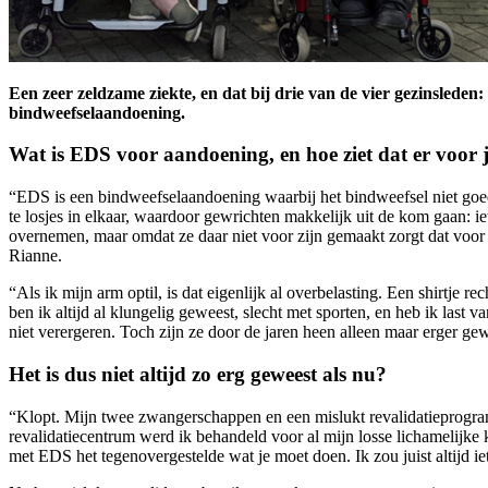
Een zeer zeldzame ziekte, en dat bij drie van de vier gezinsleden
bindweefselaandoening.
Wat is EDS voor aandoening, en hoe ziet dat er voor jo
“EDS is een bindweefselaandoening waarbij het bindweefsel niet goed
te losjes in elkaar, waardoor gewrichten makkelijk uit de kom gaan: 
overnemen, maar omdat ze daar niet voor zijn gemaakt zorgt dat voor o
Rianne.
“Als ik mijn arm optil, is dat eigenlijk al overbelasting. Een shirtje
ben ik altijd al klungelig geweest, slecht met sporten, en heb ik last 
niet verergeren. Toch zijn ze door de jaren heen alleen maar erger ge
Het is dus niet altijd zo erg geweest als nu?
“Klopt. Mijn twee zwangerschappen en een mislukt revalidatieprogram
revalidatiecentrum werd ik behandeld voor al mijn losse lichamelijke 
met EDS het tegenovergestelde wat je moet doen. Ik zou juist altijd i