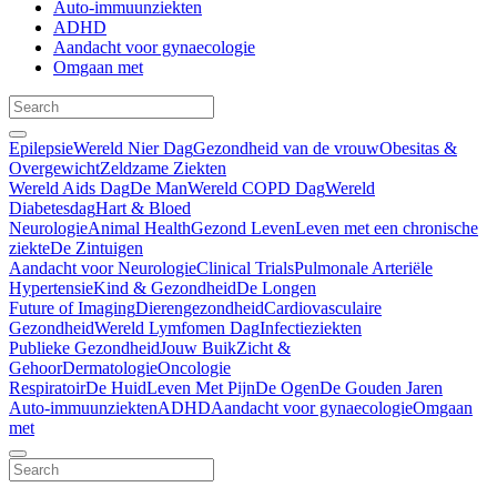
Auto-immuunziekten
ADHD
Aandacht voor gynaecologie
Omgaan met
Epilepsie
Wereld Nier Dag
Gezondheid van de vrouw
Obesitas &
Overgewicht
Zeldzame Ziekten
Wereld Aids Dag
De Man
Wereld COPD Dag
Wereld
Diabetesdag
Hart & Bloed
Neurologie
Animal Health
Gezond Leven
Leven met een chronische
ziekte
De Zintuigen
Aandacht voor Neurologie
Clinical Trials
Pulmonale Arteriële
Hypertensie
Kind & Gezondheid
De Longen
Future of Imaging
Dierengezondheid
Cardiovasculaire
Gezondheid
Wereld Lymfomen Dag
Infectieziekten
Publieke Gezondheid
Jouw Buik
Zicht &
Gehoor
Dermatologie
Oncologie
Respiratoir
De Huid
Leven Met Pijn
De Ogen
De Gouden Jaren
Auto-immuunziekten
ADHD
Aandacht voor gynaecologie
Omgaan
met