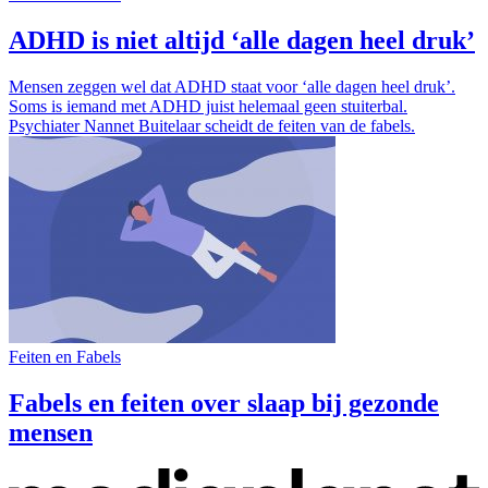
ADHD is niet altijd ‘alle dagen heel druk’
Mensen zeggen wel dat ADHD staat voor ‘alle dagen heel druk’.
Soms is iemand met ADHD juist helemaal geen stuiterbal.
Psychiater Nannet Buitelaar scheidt de feiten van de fabels.
Feiten en Fabels
Fabels en feiten over slaap bij gezonde
mensen