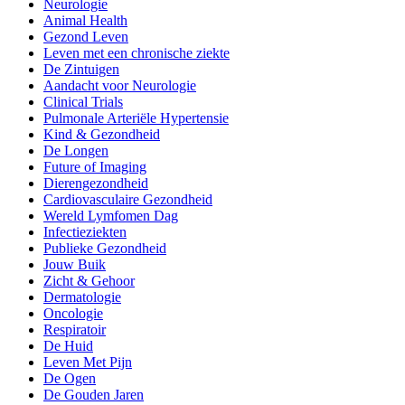
Neurologie
Animal Health
Gezond Leven
Leven met een chronische ziekte
De Zintuigen
Aandacht voor Neurologie
Clinical Trials
Pulmonale Arteriële Hypertensie
Kind & Gezondheid
De Longen
Future of Imaging
Dierengezondheid
Cardiovasculaire Gezondheid
Wereld Lymfomen Dag
Infectieziekten
Publieke Gezondheid
Jouw Buik
Zicht & Gehoor
Dermatologie
Oncologie
Respiratoir
De Huid
Leven Met Pijn
De Ogen
De Gouden Jaren