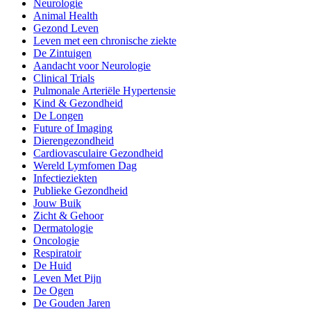
Neurologie
Animal Health
Gezond Leven
Leven met een chronische ziekte
De Zintuigen
Aandacht voor Neurologie
Clinical Trials
Pulmonale Arteriële Hypertensie
Kind & Gezondheid
De Longen
Future of Imaging
Dierengezondheid
Cardiovasculaire Gezondheid
Wereld Lymfomen Dag
Infectieziekten
Publieke Gezondheid
Jouw Buik
Zicht & Gehoor
Dermatologie
Oncologie
Respiratoir
De Huid
Leven Met Pijn
De Ogen
De Gouden Jaren