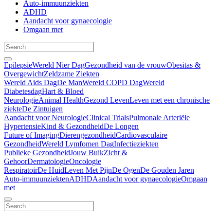
Auto-immuunziekten
ADHD
Aandacht voor gynaecologie
Omgaan met
Epilepsie
Wereld Nier Dag
Gezondheid van de vrouw
Obesitas &
Overgewicht
Zeldzame Ziekten
Wereld Aids Dag
De Man
Wereld COPD Dag
Wereld
Diabetesdag
Hart & Bloed
Neurologie
Animal Health
Gezond Leven
Leven met een chronische
ziekte
De Zintuigen
Aandacht voor Neurologie
Clinical Trials
Pulmonale Arteriële
Hypertensie
Kind & Gezondheid
De Longen
Future of Imaging
Dierengezondheid
Cardiovasculaire
Gezondheid
Wereld Lymfomen Dag
Infectieziekten
Publieke Gezondheid
Jouw Buik
Zicht &
Gehoor
Dermatologie
Oncologie
Respiratoir
De Huid
Leven Met Pijn
De Ogen
De Gouden Jaren
Auto-immuunziekten
ADHD
Aandacht voor gynaecologie
Omgaan
met