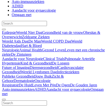
Auto-immuunziekten
ADHD
Aandacht voor gynaecologie
Omgaan met
Epilepsie
Wereld Nier Dag
Gezondheid van de vrouw
Obesitas &
Overgewicht
Zeldzame Ziekten
Wereld Aids Dag
De Man
Wereld COPD Dag
Wereld
Diabetesdag
Hart & Bloed
Neurologie
Animal Health
Gezond Leven
Leven met een chronische
ziekte
De Zintuigen
Aandacht voor Neurologie
Clinical Trials
Pulmonale Arteriële
Hypertensie
Kind & Gezondheid
De Longen
Future of Imaging
Dierengezondheid
Cardiovasculaire
Gezondheid
Wereld Lymfomen Dag
Infectieziekten
Publieke Gezondheid
Jouw Buik
Zicht &
Gehoor
Dermatologie
Oncologie
Respiratoir
De Huid
Leven Met Pijn
De Ogen
De Gouden Jaren
Auto-immuunziekten
ADHD
Aandacht voor gynaecologie
Omgaan
met