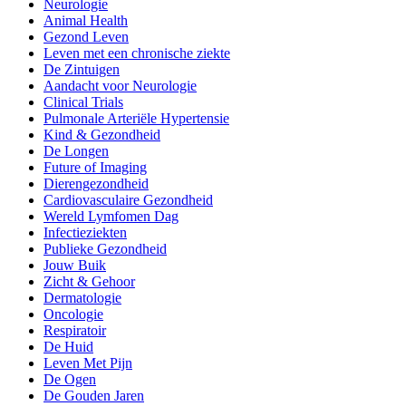
Neurologie
Animal Health
Gezond Leven
Leven met een chronische ziekte
De Zintuigen
Aandacht voor Neurologie
Clinical Trials
Pulmonale Arteriële Hypertensie
Kind & Gezondheid
De Longen
Future of Imaging
Dierengezondheid
Cardiovasculaire Gezondheid
Wereld Lymfomen Dag
Infectieziekten
Publieke Gezondheid
Jouw Buik
Zicht & Gehoor
Dermatologie
Oncologie
Respiratoir
De Huid
Leven Met Pijn
De Ogen
De Gouden Jaren