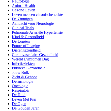
Neurologie
Animal Health
Gezond Leven
Leven met een chronische ziekte
De Zintuigen
Aandacht voor Neurologie
Clinical Trials
Pulmonale Arteriële Hypertensie
Kind & Gezondheid
De Longen
Future of Imaging
Dierengezondheid
Cardiovasculaire Gezondheid
Wereld Lymfomen Dag
Infectieziekten
Publieke Gezondheid
Jouw Buik
Zicht & Gehoor
Dermatologie
Oncologie
Respiratoir
De Huid
Leven Met Pijn
De Ogen
De Gouden Jaren