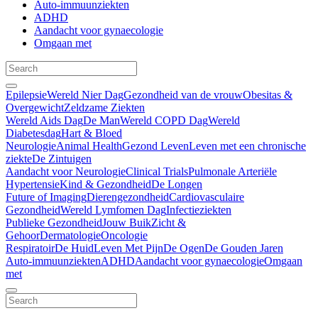
Auto-immuunziekten
ADHD
Aandacht voor gynaecologie
Omgaan met
Epilepsie
Wereld Nier Dag
Gezondheid van de vrouw
Obesitas &
Overgewicht
Zeldzame Ziekten
Wereld Aids Dag
De Man
Wereld COPD Dag
Wereld
Diabetesdag
Hart & Bloed
Neurologie
Animal Health
Gezond Leven
Leven met een chronische
ziekte
De Zintuigen
Aandacht voor Neurologie
Clinical Trials
Pulmonale Arteriële
Hypertensie
Kind & Gezondheid
De Longen
Future of Imaging
Dierengezondheid
Cardiovasculaire
Gezondheid
Wereld Lymfomen Dag
Infectieziekten
Publieke Gezondheid
Jouw Buik
Zicht &
Gehoor
Dermatologie
Oncologie
Respiratoir
De Huid
Leven Met Pijn
De Ogen
De Gouden Jaren
Auto-immuunziekten
ADHD
Aandacht voor gynaecologie
Omgaan
met