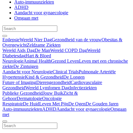
Auto-immuunziekten
ADHD
Aandacht voor gynaecologie
Omgaan met
Epilepsie
Wereld Nier Dag
Gezondheid van de vrouw
Obesitas &
Overgewicht
Zeldzame Ziekten
Wereld Aids Dag
De Man
Wereld COPD Dag
Wereld
Diabetesdag
Hart & Bloed
Neurologie
Animal Health
Gezond Leven
Leven met een chronische
ziekte
De Zintuigen
Aandacht voor Neurologie
Clinical Trials
Pulmonale Arteriële
Hypertensie
Kind & Gezondheid
De Longen
Future of Imaging
Dierengezondheid
Cardiovasculaire
Gezondheid
Wereld Lymfomen Dag
Infectieziekten
Publieke Gezondheid
Jouw Buik
Zicht &
Gehoor
Dermatologie
Oncologie
Respiratoir
De Huid
Leven Met Pijn
De Ogen
De Gouden Jaren
Auto-immuunziekten
ADHD
Aandacht voor gynaecologie
Omgaan
met