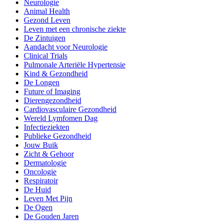
Neurologie
Animal Health
Gezond Leven
Leven met een chronische ziekte
De Zintuigen
Aandacht voor Neurologie
Clinical Trials
Pulmonale Arteriële Hypertensie
Kind & Gezondheid
De Longen
Future of Imaging
Dierengezondheid
Cardiovasculaire Gezondheid
Wereld Lymfomen Dag
Infectieziekten
Publieke Gezondheid
Jouw Buik
Zicht & Gehoor
Dermatologie
Oncologie
Respiratoir
De Huid
Leven Met Pijn
De Ogen
De Gouden Jaren