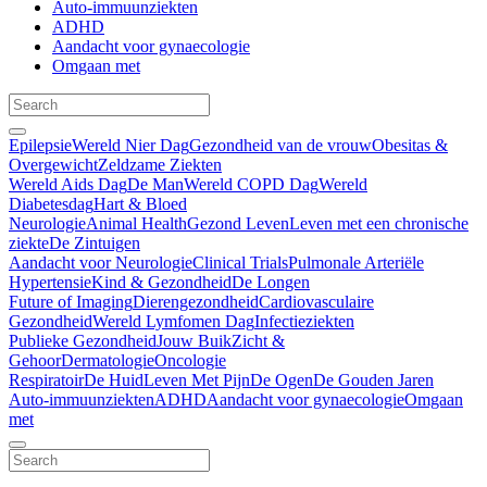
Auto-immuunziekten
ADHD
Aandacht voor gynaecologie
Omgaan met
Epilepsie
Wereld Nier Dag
Gezondheid van de vrouw
Obesitas &
Overgewicht
Zeldzame Ziekten
Wereld Aids Dag
De Man
Wereld COPD Dag
Wereld
Diabetesdag
Hart & Bloed
Neurologie
Animal Health
Gezond Leven
Leven met een chronische
ziekte
De Zintuigen
Aandacht voor Neurologie
Clinical Trials
Pulmonale Arteriële
Hypertensie
Kind & Gezondheid
De Longen
Future of Imaging
Dierengezondheid
Cardiovasculaire
Gezondheid
Wereld Lymfomen Dag
Infectieziekten
Publieke Gezondheid
Jouw Buik
Zicht &
Gehoor
Dermatologie
Oncologie
Respiratoir
De Huid
Leven Met Pijn
De Ogen
De Gouden Jaren
Auto-immuunziekten
ADHD
Aandacht voor gynaecologie
Omgaan
met