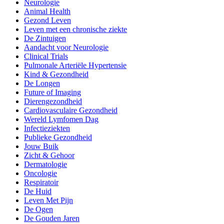
Neurologie
Animal Health
Gezond Leven
Leven met een chronische ziekte
De Zintuigen
Aandacht voor Neurologie
Clinical Trials
Pulmonale Arteriële Hypertensie
Kind & Gezondheid
De Longen
Future of Imaging
Dierengezondheid
Cardiovasculaire Gezondheid
Wereld Lymfomen Dag
Infectieziekten
Publieke Gezondheid
Jouw Buik
Zicht & Gehoor
Dermatologie
Oncologie
Respiratoir
De Huid
Leven Met Pijn
De Ogen
De Gouden Jaren