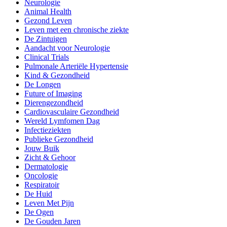
Neurologie
Animal Health
Gezond Leven
Leven met een chronische ziekte
De Zintuigen
Aandacht voor Neurologie
Clinical Trials
Pulmonale Arteriële Hypertensie
Kind & Gezondheid
De Longen
Future of Imaging
Dierengezondheid
Cardiovasculaire Gezondheid
Wereld Lymfomen Dag
Infectieziekten
Publieke Gezondheid
Jouw Buik
Zicht & Gehoor
Dermatologie
Oncologie
Respiratoir
De Huid
Leven Met Pijn
De Ogen
De Gouden Jaren