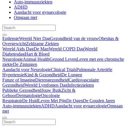
Auto-immuunziekten
ADHD
Aandacht voor gynaecologie
Omgaan met
Epilepsie
Wereld Nier Dag
Gezondheid van de vrouw
Obesitas &
Overgewicht
Zeldzame Ziekten
Wereld Aids Dag
De Man
Wereld COPD Dag
Wereld
Diabetesdag
Hart & Bloed
Neurologie
Animal Health
Gezond Leven
Leven met een chronische
ziekte
De Zintuigen
Aandacht voor Neurologie
Clinical Trials
Pulmonale Arteriële
Hypertensie
Kind & Gezondheid
De Longen
Future of Imaging
Dierengezondheid
Cardiovasculaire
Gezondheid
Wereld Lymfomen Dag
Infectieziekten
Publieke Gezondheid
Jouw Buik
Zicht &
Gehoor
Dermatologie
Oncologie
Respiratoir
De Huid
Leven Met Pijn
De Ogen
De Gouden Jaren
Auto-immuunziekten
ADHD
Aandacht voor gynaecologie
Omgaan
met