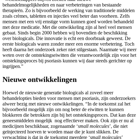
behandelmogelijkheden en naar verbeteringen van bestaande
therapieën. Zo is bijvoorbeeld de werking van traditionele middelen
zoals crèmes, tabletten en injecties veel beter dan voorheen. Zelfs
mensen met een vrij ernstige vorm kunnen goed worden behandeld
met deze medicatie. Met die ontwikkeling zijn al heel veel mensen
gebaat. Sinds begin 2000 hebben wij bovendien de beschikking
over biologicals. Die innovatie is echt een doorbraak geweest. De
eerste biologicals waren zonder meer een enorme verbetering. Toch
heeft daarna het onderzoek zeker niet stilgestaan. Naarmate wij meer
weten over de ontstekingseiwitten die verantwoordelijk zijn voor het
ontstekingsproces bij psoriasis kunnen wij daar steeds gerichter op
ingrijpen.”
Nieuwe ontwikkelingen
Hoewel de nieuwste generatie biologicals al zoveel meer
behandelopties bieden voor mensen met psoriasis, zijn onderzoekers
alweer bezig met nieuwe ontwikkelingen. “In de toekomst zal het
bijvoorbeeld mogelijk zijn om nog beter de eiwitten te kunnen
blokkeren die betrokken zijn bij het ontstekingsproces. Dat kan deze
geneesmiddelen mogelijk nog effectiever maken. Ook zijn er nu al
medicijnen beschikbaar, zogenaamde ‘
small molecules
’, die niet
geïnjecteerd hoeven te worden maar die je kunt slikken. De
verwachting is dat in de toekomst meerdere ‘
small molecules
’