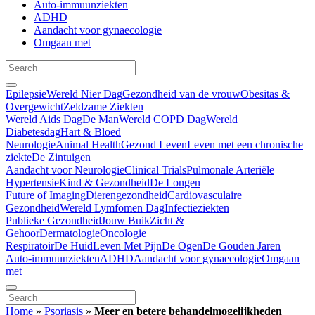
Auto-immuunziekten
ADHD
Aandacht voor gynaecologie
Omgaan met
Epilepsie
Wereld Nier Dag
Gezondheid van de vrouw
Obesitas &
Overgewicht
Zeldzame Ziekten
Wereld Aids Dag
De Man
Wereld COPD Dag
Wereld
Diabetesdag
Hart & Bloed
Neurologie
Animal Health
Gezond Leven
Leven met een chronische
ziekte
De Zintuigen
Aandacht voor Neurologie
Clinical Trials
Pulmonale Arteriële
Hypertensie
Kind & Gezondheid
De Longen
Future of Imaging
Dierengezondheid
Cardiovasculaire
Gezondheid
Wereld Lymfomen Dag
Infectieziekten
Publieke Gezondheid
Jouw Buik
Zicht &
Gehoor
Dermatologie
Oncologie
Respiratoir
De Huid
Leven Met Pijn
De Ogen
De Gouden Jaren
Auto-immuunziekten
ADHD
Aandacht voor gynaecologie
Omgaan
met
Home
»
Psoriasis
»
Meer en betere behandelmogelijkheden