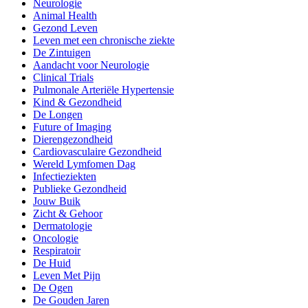
Neurologie
Animal Health
Gezond Leven
Leven met een chronische ziekte
De Zintuigen
Aandacht voor Neurologie
Clinical Trials
Pulmonale Arteriële Hypertensie
Kind & Gezondheid
De Longen
Future of Imaging
Dierengezondheid
Cardiovasculaire Gezondheid
Wereld Lymfomen Dag
Infectieziekten
Publieke Gezondheid
Jouw Buik
Zicht & Gehoor
Dermatologie
Oncologie
Respiratoir
De Huid
Leven Met Pijn
De Ogen
De Gouden Jaren