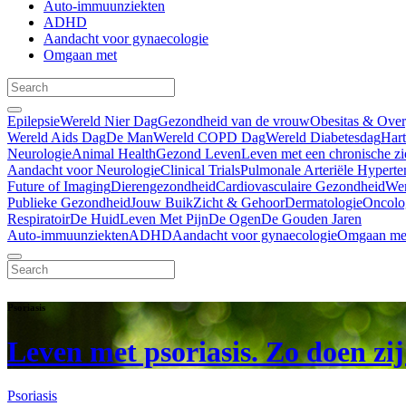
Auto-immuunziekten
ADHD
Aandacht voor gynaecologie
Omgaan met
Epilepsie
Wereld Nier Dag
Gezondheid van de vrouw
Obesitas & Ove
Wereld Aids Dag
De Man
Wereld COPD Dag
Wereld Diabetesdag
Har
Neurologie
Animal Health
Gezond Leven
Leven met een chronische zi
Aandacht voor Neurologie
Clinical Trials
Pulmonale Arteriële Hyperte
Future of Imaging
Dierengezondheid
Cardiovasculaire Gezondheid
We
Publieke Gezondheid
Jouw Buik
Zicht & Gehoor
Dermatologie
Oncolo
Respiratoir
De Huid
Leven Met Pijn
De Ogen
De Gouden Jaren
Auto-immuunziekten
ADHD
Aandacht voor gynaecologie
Omgaan me
Psoriasis
Leven met psoriasis. Zo doen zij
Psoriasis