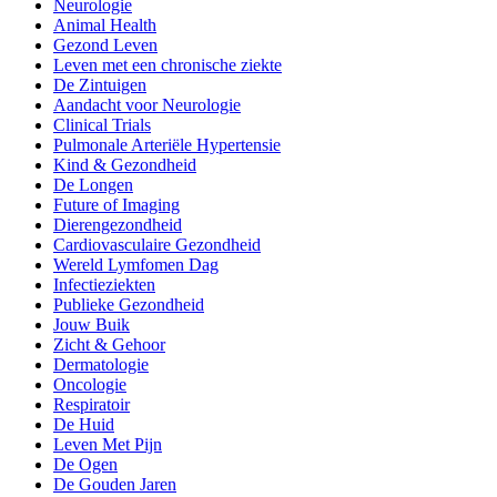
Neurologie
Animal Health
Gezond Leven
Leven met een chronische ziekte
De Zintuigen
Aandacht voor Neurologie
Clinical Trials
Pulmonale Arteriële Hypertensie
Kind & Gezondheid
De Longen
Future of Imaging
Dierengezondheid
Cardiovasculaire Gezondheid
Wereld Lymfomen Dag
Infectieziekten
Publieke Gezondheid
Jouw Buik
Zicht & Gehoor
Dermatologie
Oncologie
Respiratoir
De Huid
Leven Met Pijn
De Ogen
De Gouden Jaren