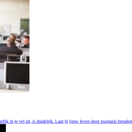
lijk in je vel zit, is duidelijk. Laat jij jouw leven door psoriasis bepale