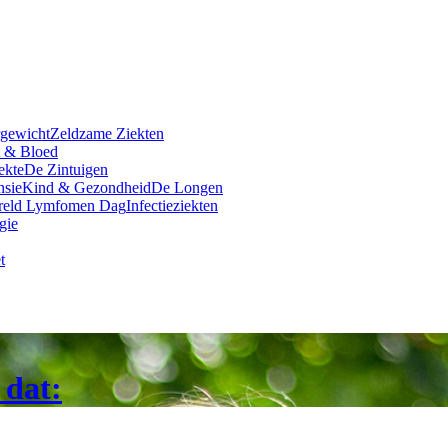
rgewicht
Zeldzame Ziekten
t & Bloed
ekte
De Zintuigen
nsie
Kind & Gezondheid
De Longen
reld Lymfomen Dag
Infectieziekten
gie
t
 dat: