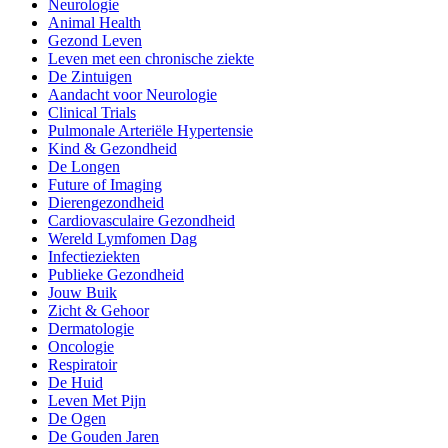
Neurologie
Animal Health
Gezond Leven
Leven met een chronische ziekte
De Zintuigen
Aandacht voor Neurologie
Clinical Trials
Pulmonale Arteriële Hypertensie
Kind & Gezondheid
De Longen
Future of Imaging
Dierengezondheid
Cardiovasculaire Gezondheid
Wereld Lymfomen Dag
Infectieziekten
Publieke Gezondheid
Jouw Buik
Zicht & Gehoor
Dermatologie
Oncologie
Respiratoir
De Huid
Leven Met Pijn
De Ogen
De Gouden Jaren