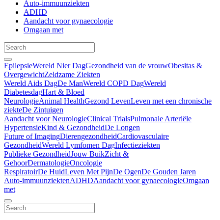
Auto-immuunziekten
ADHD
Aandacht voor gynaecologie
Omgaan met
Epilepsie
Wereld Nier Dag
Gezondheid van de vrouw
Obesitas &
Overgewicht
Zeldzame Ziekten
Wereld Aids Dag
De Man
Wereld COPD Dag
Wereld
Diabetesdag
Hart & Bloed
Neurologie
Animal Health
Gezond Leven
Leven met een chronische
ziekte
De Zintuigen
Aandacht voor Neurologie
Clinical Trials
Pulmonale Arteriële
Hypertensie
Kind & Gezondheid
De Longen
Future of Imaging
Dierengezondheid
Cardiovasculaire
Gezondheid
Wereld Lymfomen Dag
Infectieziekten
Publieke Gezondheid
Jouw Buik
Zicht &
Gehoor
Dermatologie
Oncologie
Respiratoir
De Huid
Leven Met Pijn
De Ogen
De Gouden Jaren
Auto-immuunziekten
ADHD
Aandacht voor gynaecologie
Omgaan
met