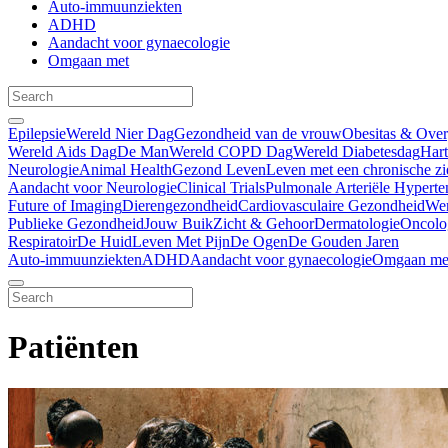
Auto-immuunziekten
ADHD
Aandacht voor gynaecologie
Omgaan met
Epilepsie
Wereld Nier Dag
Gezondheid van de vrouw
Obesitas & Ove
Wereld Aids Dag
De Man
Wereld COPD Dag
Wereld Diabetesdag
Har
Neurologie
Animal Health
Gezond Leven
Leven met een chronische zi
Aandacht voor Neurologie
Clinical Trials
Pulmonale Arteriële Hyperte
Future of Imaging
Dierengezondheid
Cardiovasculaire Gezondheid
We
Publieke Gezondheid
Jouw Buik
Zicht & Gehoor
Dermatologie
Oncolo
Respiratoir
De Huid
Leven Met Pijn
De Ogen
De Gouden Jaren
Auto-immuunziekten
ADHD
Aandacht voor gynaecologie
Omgaan me
Patiënten