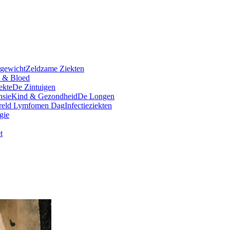
rgewicht
Zeldzame Ziekten
t & Bloed
ekte
De Zintuigen
nsie
Kind & Gezondheid
De Longen
reld Lymfomen Dag
Infectieziekten
gie
t