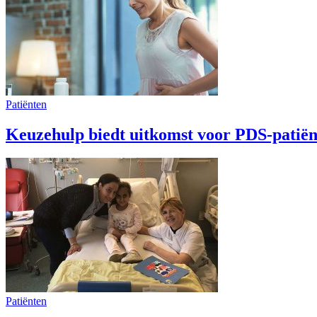
Patiënten
Keuzehulp biedt uitkomst voor PDS-patiën
Patiënten