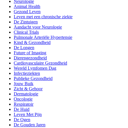
Neurologie
Animal Health
Gezond Leven
Leven met een chronische ziekte
De Zintuigen
Aandacht voor Neurologie
Clinical Trials
Pulmonale Arteriële Hypertensie
Kind & Gezondheid
De Longen
Future of Imaging
Dierengezondheid
Cardiovasculaire Gezondheid
Wereld Lymfomen Dag
Infectieziekten
Publieke Gezondheid
Jouw Buik
Zicht & Gehoor
Dermatologie
Oncologie
Respiratoir
De Huid
Leven Met Pijn
De Ogen
De Gouden Jaren