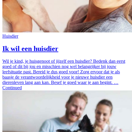
Huisdier
Ik wil een huisdier
Wil je kind, je huisgenoot of jijzelf een huisdier? Bedenk dan eerst
goed of dit bij jou en misschien nog wel belangrijker bij jouw
leefsituatie past. Bereid je dus goed voor! Zorg ervoor dat je als
baasje de verantwoordelijkheid voor je nieuwe huisdier een
dierenleven lang aan kan. Besef je goed waar je aan begint. …
Continued