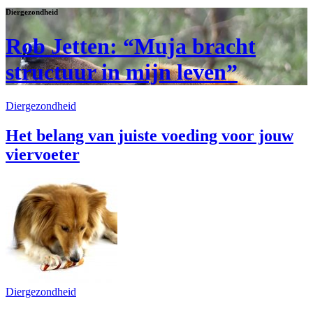
Diergezondheid
Rob Jetten: “Muja bracht
structuur in mijn leven”
Diergezondheid
Het belang van juiste voeding voor jouw
viervoeter
Diergezondheid