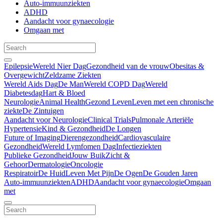
Auto-immuunziekten
ADHD
Aandacht voor gynaecologie
Omgaan met
Epilepsie
Wereld Nier Dag
Gezondheid van de vrouw
Obesitas &
Overgewicht
Zeldzame Ziekten
Wereld Aids Dag
De Man
Wereld COPD Dag
Wereld
Diabetesdag
Hart & Bloed
Neurologie
Animal Health
Gezond Leven
Leven met een chronische
ziekte
De Zintuigen
Aandacht voor Neurologie
Clinical Trials
Pulmonale Arteriële
Hypertensie
Kind & Gezondheid
De Longen
Future of Imaging
Dierengezondheid
Cardiovasculaire
Gezondheid
Wereld Lymfomen Dag
Infectieziekten
Publieke Gezondheid
Jouw Buik
Zicht &
Gehoor
Dermatologie
Oncologie
Respiratoir
De Huid
Leven Met Pijn
De Ogen
De Gouden Jaren
Auto-immuunziekten
ADHD
Aandacht voor gynaecologie
Omgaan
met