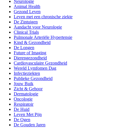
Neurologie
Animal Health
Gezond Leven
Leven met een chronische ziekte
De Zintuigen
Aandacht voor Neurologie
Clinical Trials
Pulmonale Arteriële Hypertensie
Kind & Gezondheid
De Longen
Future of Imaging
Dierengezondheid
Cardiovasculaire Gezondheid
Wereld Lymfomen Dag
Infectieziekten
Publieke Gezondheid
Jouw Buik
Zicht & Gehoor
Dermatologie
Oncologie
Respiratoir
De Huid
Leven Met Pijn
De Ogen
De Gouden Jaren